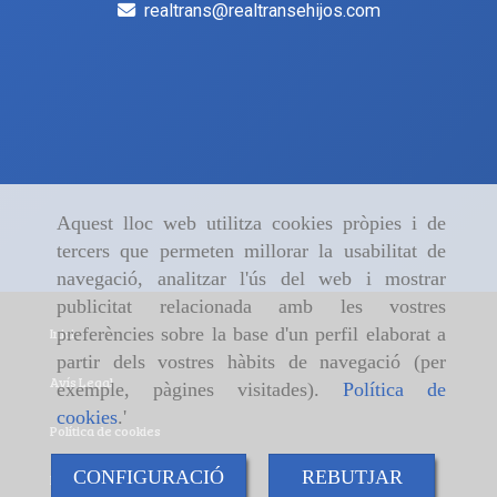
realtrans
realtransehijos.com
Aquest lloc web utilitza cookies pròpies i de
tercers que permeten millorar la usabilitat de
navegació, analitzar l'ús del web i mostrar
publicitat relacionada amb les vostres
preferències sobre la base d'un perfil elaborat a
Inici
partir dels vostres hàbits de navegació (per
Avís Legal
exemple, pàgines visitades).
Política de
cookies
.'
Política de cookies
CONFIGURACIÓ
REBUTJAR
Política de Privacitat